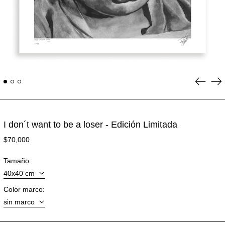
Anterior
Si
diaposit
dia
I don´t want to be a loser - Edición Limitada
Afganistán (CLP $)
Precio
$70,000
habitual
Albania (CLP $)
Alemania (CLP $)
Tamaño:
Andorra (CLP $)
Angola (CLP $)
Color marco:
Anguila (CLP $)
Antigua y Barbuda
(CLP $)