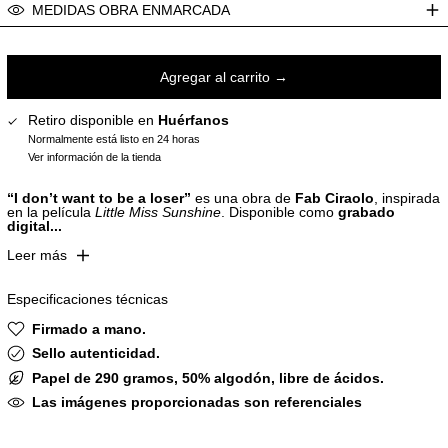
Arabia Saudí (CLP $)
MEDIDAS OBRA ENMARCADA
Argelia (CLP $)
Argentina (CLP $)
Agregar al carrito →
Armenia (CLP $)
Aruba (CLP $)
Retiro disponible en
Huérfanos
Australia (CLP $)
Normalmente está listo en 24 horas
Austria (CLP $)
Ver información de la tienda
Azerbaiyán (CLP $)
“I don’t want to be a loser”
es una obra de
Fab Ciraolo
, inspirada
Bahamas (CLP $)
en la película
Little Miss Sunshine
. Disponible como
grabado
digital...
Bangladés (CLP $)
Leer más
Barbados (CLP $)
Baréin (CLP $)
Especificaciones técnicas
Bélgica (CLP $)
Firmado a mano.
Belice (CLP $)
Sello autenticidad.
Benín (CLP $)
Papel de 290 gramos, 50% algodón, libre de ácidos.
Bermudas (CLP $)
Las imágenes proporcionadas son referenciales
Bielorrusia (CLP $)
Bolivia (CLP $)